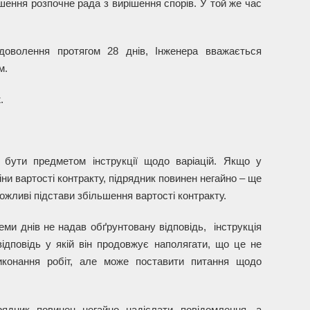
шення розпочне рада з вирішення спорів. У той же час
оволення протягом 28 днів, Інженера вважається
м.
.
 бути предметом інструкції щодо варіацій. Якщо у
міни вартості контракту, підрядник повинен негайно – ще
ожливі підстави збільшення вартості контракту.
ми днів не надав обґрунтовану відповідь, інструкція
дповідь у якій він продовжує наполягати, що це не
иконання робіт, але може поставити питання щодо
ядник повинен негайно надіслати повідомлення, а