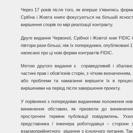
Через 17 років після того, як вперше з’явились форм
Срібна і Жовта книги фокусуються на більшій ясності
вирішення спорів по мірі реалізації контракту.
Друге видання Червоної, Срібної і Жовтої книг FIDIC
півтори рази більші, ніж їх попередники, опубліковані 1
написано про ці нові форми контрактів FIDIC.
Метою другого видання є справедливий і збалансо
частині прав і обов’язків сторін, з чітким визначенням
або проблеми та намагання вирішити їх в процесі
вирішеними на період після завершення проекту.
У порівнянні з попередніми виданнями положення нових
виникнення обставин, як призвели до виникненн
прострочені терміни публікації повідомлень. Ух
представника / інженера роботодавця – сторони з
взаємоприйнятного рішення з існуючого питання. Та