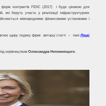
х форм контрактів FIDIC (2017) і буде цікавою для
ій, які беруть участь у реалізації інфраструктурних
здійснюється міжнародними фінансовими установами і
ловлює щиру подяку фірмі авторці статті – пані
Лінді
 під керівництвом
Олександра Непомнящого
.