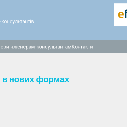
-консультантів
нери
Інженерам-консультантам
Контакти
и в нових формах