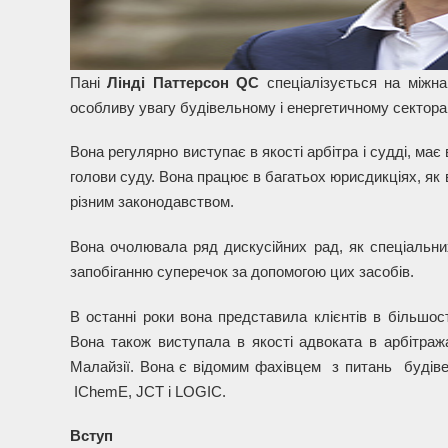
Пані
Лінді Паттерсон QC
спеціалізується на міжна
особливу увагу будівельному і енергетичному сектора
Вона регулярно виступає в якості арбітра і судді, має
голови суду. Вона працює в багатьох юрисдикціях, як в
різним законодавством.
Вона очолювала ряд дискусійних рад, як спеціальних,
запобіганню суперечок за допомогою цих засобів.
В останні роки вона представила клієнтів в більшост
Вона також виступала в якості адвоката в арбітража
Малайзії. Вона є відомим фахівцем з питань будівел
IChemE, JCT і LOGIC.
Вступ