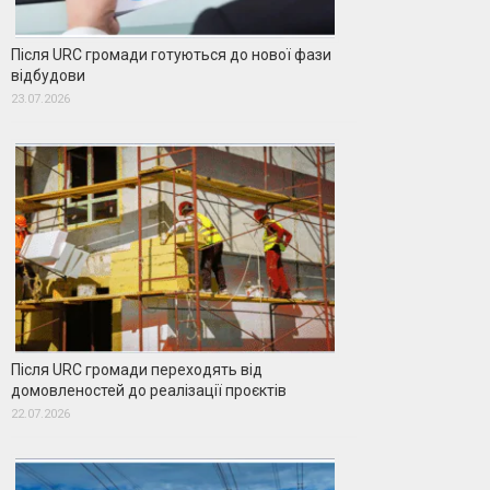
Після URC громади готуються до нової фази
відбудови
23.07.2026
Після URC громади переходять від
домовленостей до реалізації проєктів
22.07.2026