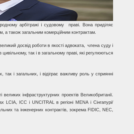
родному арбітражі і судовому праві. Вона приділяє
м, а також загальним комерційним контрактам.
 великий досвід роботи в якості адвоката, члена суду і
 цивільному, так і в загальному праві, які регулюються
 так і загальних, і відіграє важливу роль у сприянні
і великих інфраструктурних проектів Великобританії.
х LCIA, ICC і UNCITRAL в регіоні MENA і Сінгапурі/
ьних та інженерних контрактів, зокрема FIDIC, NEC,