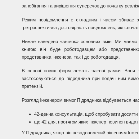
запобігання та вирішення суперечок до початку реаліза
Режим повідомлення є складним і часом збиває з 
ретроспективна достовірність повідомлень, які спочат
Нижче наведено «знімок» основних змін. Ми маємо н
книгою він буде роботодавцем або представнико
представника інженера, так і до роботодавця.
В основі нових форм лежать часові рамки. Вони з
застосовуються до підрядника при подачі ним вимог
претензій.
Розгляд Інженером вимог Підрядника відбувається на
42-денна консультація, щоб спробувати досягти 
ще 42 дня, протягом яких Інженер повинен видат
У Підрядника, якщо він незадоволений рішенням Інжене