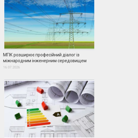
МГІК розширює професійний діалог із
міжнародним інженерним середовищем
16.07.2026