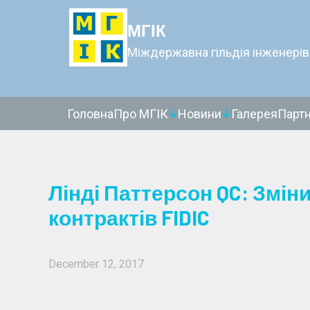
МГІК
Міждержавна гільдія інженерів
Головна
Про МГІК
Новини
Галерея
Парт
Лінді Паттерсон QC: Змін
контрактів FIDIC
December 12, 2017