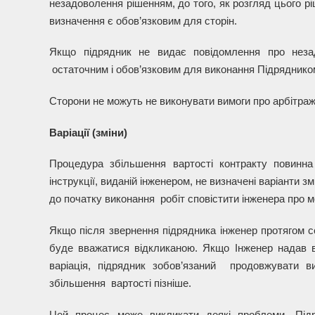
незадоволення рішенням, до того, як розгляд цього рі
визначення є обов’язковим для сторін.
Якщо підрядник не видає повідомлення про незад
остаточним і обов’язковим для виконання Підряднико
Сторони не можуть не виконувати вимоги про арбітраж
Варіації
(з
міни)
Процедура збільшення вартості контракту повинна
інструкції, виданій інженером, не визначені варіанти з
до початку виконання робіт сповістити інженера про м
Якщо після звернення підрядника інженер протягом се
буде вважатися відкликаною. Якщо Інженер надав ві
варіація, підрядник зобов’язаний продовжувати в
збільшення вартості пізніше.
Цей процес може викликати деякі проблеми. Підр