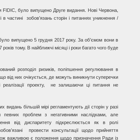
и FIDIC, було випущено Друге видання. Нові Червона,
 в частині зобов’язань сторін і питаннях уникнення /
 було випущено 5 грудня 2017 року. За об’ємом вони в
7 років тому. В найближчі місяці і роки багато чого буде
ваний розподіл ризиків, поліпшення регулювання в
, що від них очікується, де можуть виникнути суперечки
 реалізації проекту, не залишаючи ці питання не
 видань більшій мірі регламентують дії сторін у разі
я певних проблем з негативними наслідками, але
илення від диспаритету підкреслюється як в ролі
обов’язані провести консультації щодо прийняття
кож важливою є положення щодо призначення Ради із