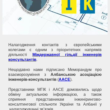
Налагодження контактів з європейськими
колегами є одним з пріоритетних напрямів
діяльності
Міждержавної гільдії інженерів
консультантів
.
Нещодавно нами підписано Меморандум про
взаєморозуміння з
Албанською асоціацією
інженерів-консультантів
(
ААСЕ
).
Представники МГІК і AACE домовились щодо
обміну актуальною інформацією, а також
сприяння представникам інжинірингово-
консалтингової спільноти України та Албанії у
налагоджуванні зв’язків.