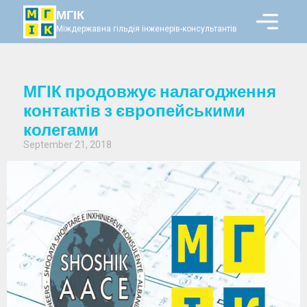
МГІК
Міждержавна гільдія інженерів-консультантів
МГІК продовжує налагодження
контактів з європейськими
колегами
September 21, 2018