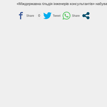
«Міждержавна гільдія інженерів консультантів» набув
0