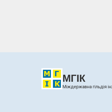
МГІК
Міждержавна гільдія ін