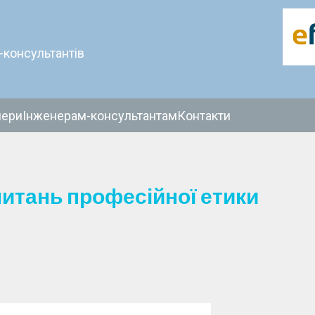
-консультантів
нери
Інженерам-консультантам
Контакти
питань професійної етики