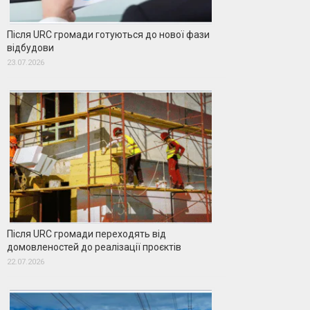
Після URC громади готуються до нової фази
відбудови
23.07.2026
Після URC громади переходять від
домовленостей до реалізації проєктів
22.07.2026