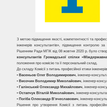
З метою підвищення якості, компетентності та професі
інженерів консультантів», підвищення контролю з
Рішенням Ради МГІК від 08 жовтня
2020
р. було ство
консультантів Громадської спілки «Міждержавна
положення про комісію та її персональний склад.
До складу Комісії з питань професійної етики інженері
•
Васеньов Олег Володимирович
, інженер-консульт
•
Височин Володимир Миколайович
, інженер-консу
•
Галінський Олександр Михайлович
, інженер-конс
•
Остапчук Віталій Миколайович
, інженер-консультан
•
Погіба Олександр В’
ячеславович
,
інженер-консульт
Рішення про утворення Комісії з питань професійно