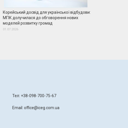
Корейський досвід для української відбудови:
МГІК долучилася до обговорення нових
моделей розвитку громад
01.07.2026
я
Тел: +38-098-700-75-67
Email: office@iceg.com.ua