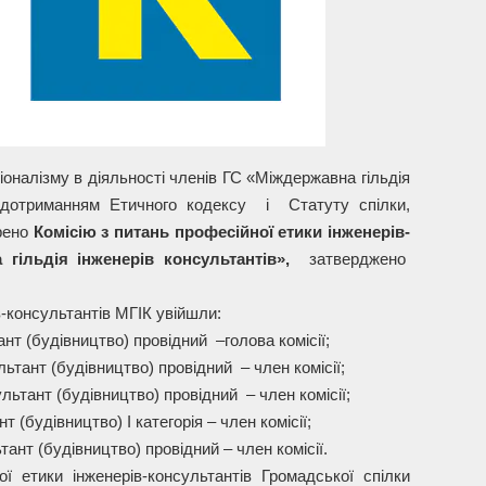
оналізму в діяльності членів ГС «Міждержавна гільдія
а дотриманням Етичного кодексу і Статуту спілки,
рено
Комісію з питань професійної етики інженерів-
 гільдія інженерів консультантів»,
затверджено
в-консультантів МГІК увійшли:
ант (будівництво) провідний –голова комісії;
льтант (будівництво) провідний – член комісії;
ультант (будівництво) провідний – член комісії;
т (будівництво) І категорія – член комісії;
ант (будівництво) провідний – член комісії.
ї етики інженерів-консультантів Громадської спілки