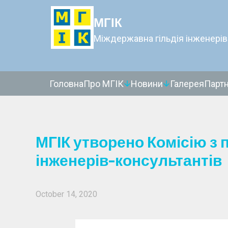
МГІК
Міждержавна гільдія інженерів
Головна
Про МГІК
Новини
Галерея
Парт
МГІК утворено Комісію з 
інженерів-консультантів
October 14, 2020