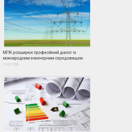
МГІК розширює професійний діалог із
міжнародним інженерним середовищем
16.07.2026