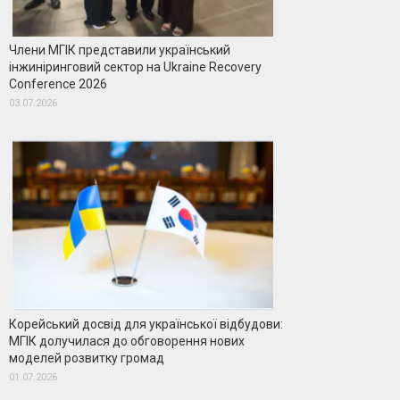
Члени МГІК представили український
інжиніринговий сектор на Ukraine Recovery
Conference 2026
03.07.2026
Корейський досвід для української відбудови:
МГІК долучилася до обговорення нових
моделей розвитку громад
01.07.2026