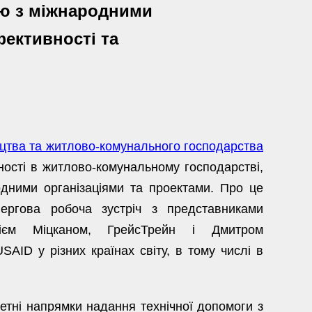
цю з міжнародними
фективності та
ицтва та житлово-комунального господарства
сті в житлово-комунальному господарстві,
одними організаціями та проектами. Про це
Чергова робоча зустріч з представниками
ндрієм Міцканом, ГрейсТрейн і Дмитром
AID у різних країнах світу, в тому числі в
етні напрямки надання технічної допомоги з