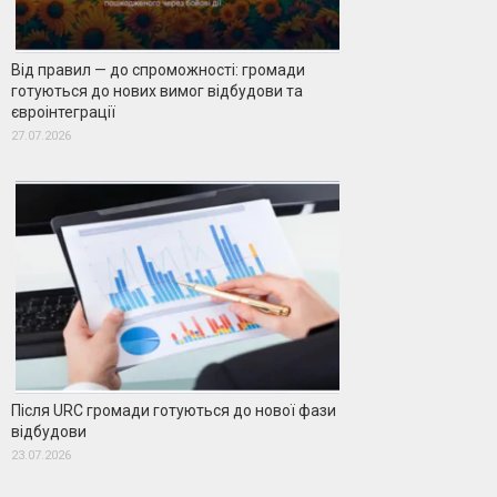
Від правил — до спроможності: громади
готуються до нових вимог відбудови та
євроінтеграції
27.07.2026
Після URC громади готуються до нової фази
відбудови
23.07.2026