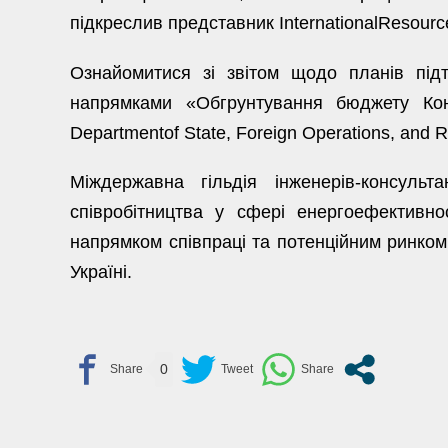
підкреслив представник InternationalResour
Ознайомитися зі звітом щодо планів під
напрямками «Обгрунтування бюджету Конгре
Departmentof State, Foreign Operations, and
Міждержавна гільдія інженерів-консульт
співробітництва у сфері енергоефективно
напрямком співпраці та потенційним ринком 
Україні.
0