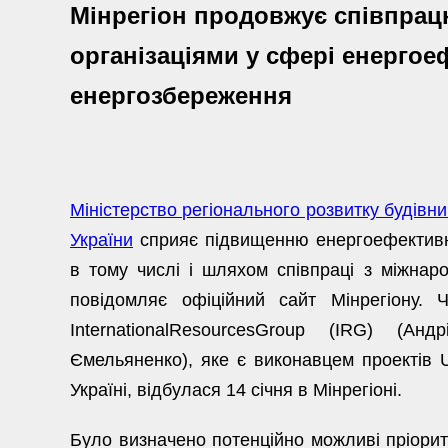
Мінрегіон продовжує співпра
організаціями у сфері енергое
енергозбереження
Міністерство регіонального розвитку будівн
України
сприяє підвищенню енергоефективно
в тому числі і шляхом співпраці з міжнар
повідомляє офіційний сайт Мінрегіону. 
InternationalResourcesGroup (IRG) (А
Ємельяненко), яке є виконавцем проектів US
Україні, відбулася 14 січня в Мінрегіоні.
Було визначено потенційно можливі пріорит