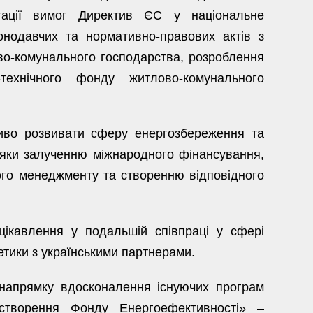
тації вимог Директив ЄС у національне
онодавчих та нормативно-правових актів з
во-комунального господарства, розроблення
о-технічного фонду житлово-комунального
ливо розвивати сферу енергозбереження та
дяки залученню міжнародного фінансування,
го менеджменту та створенню відповідного
ікавлення у подальшій співпраці у сфері
тики з українськими партнерами.
напрямку вдосконалення існуючих програм
створення Фонду Енергоефективності» –