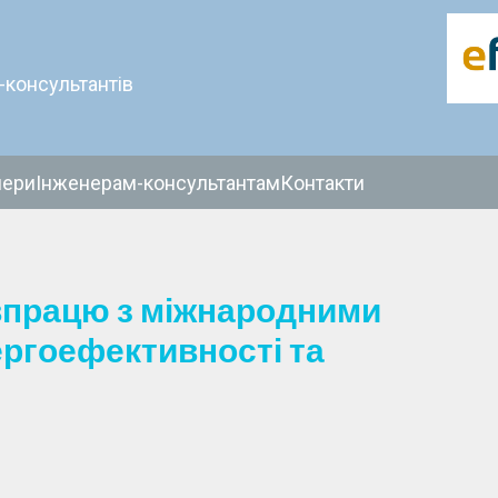
-консультантів
нери
Інженерам-консультантам
Контакти
впрацю з міжнародними
ергоефективності та