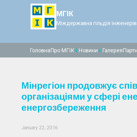
МГІК
Міждержавна гільдія інженерів
Головна
Про МГІК
Новини
Галерея
Парт
Мінрегіон продовжує спі
організаціями у сфері ен
енергозбереження
January 22, 2016