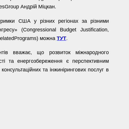
cesGroup Андрій Міцкан.
тримки США у різних регіонах за різними
су» (Congressional Budget Justification,
 RelatedPrograms) можна
ТУТ
.
антів вважає, що розвиток міжнародного
сті та енергозбереження є перспективним
консультаційних та інжинірингових послуг в