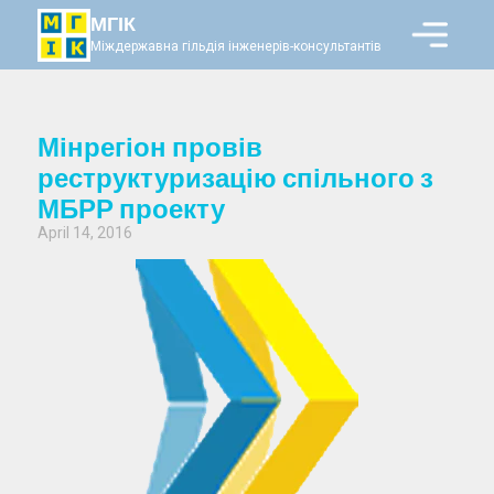
МГІК
Міждержавна гільдія інженерів-консультантів
Мінрегіон провів
реструктуризацію спільного з
МБРР проекту
April 14, 2016