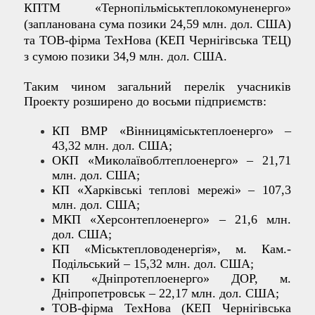
КПТМ «Тернопільміськтеплокомуненерго»
(запланована сума позики 24,59 млн.
д
ол. США)
та ТОВ-фірма ТехНова (КЕП Чернігівська ТЕЦ)
з сумою позики 34,9 млн. дол. США.
Таким чином загальний перелік учасників
Проекту розширено до восьми підприємств:
КП ВМР «Вінницяміськтеплоенерго» –
43,32 млн. дол. США;
ОКП «Миколаївоблтеплоенерго» – 21,71
млн. дол. США;
КП «Харківські теплові мережі» – 107,3
млн. дол. США;
МКП «Херсонтеплоенерго» – 21,6 млн.
дол. США;
КП «Міськтепловоденергія», м. Кам.-
Подільський – 15,32 млн. дол. США;
КП «Дніпротеплоенерго» ДОР, м.
Дніпропетровськ – 22,17 млн. дол. США;
ТОВ-фірма ТехНова (КЕП Чернігівська