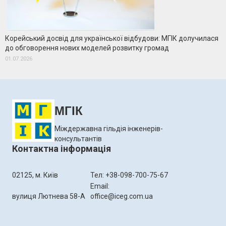
Корейський досвід для української відбудови: МГІК долучилася
до обговорення нових моделей розвитку громад
01.07.2026
МГІК
Міждержавна гільдія інженерів-
консультантів
Контактна інформація
02125, м. Київ
Тел: +38-098-700-75-67
Email:
вулиця Лютнева 58-А
office@iceg.com.ua