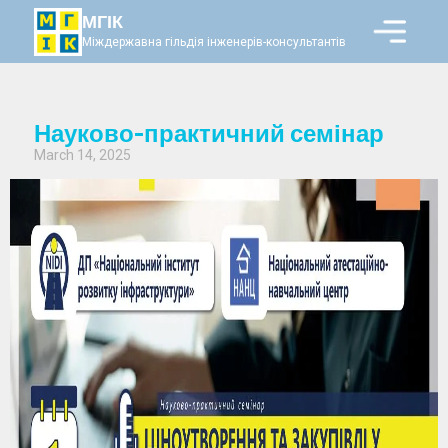
МГІК
Міждержавна гільдія інженерів-консультантів
Науково-практичний семінар
March 14, 2025