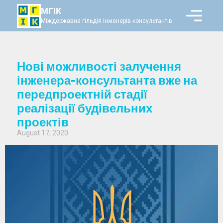
МГІК
Міждержавна гільдія інженерів-консультантів
Нові можливості залучення
інженера-консультанта вже на
передпроектній стадії
реалізації будівельних
проектів
August 17, 2020