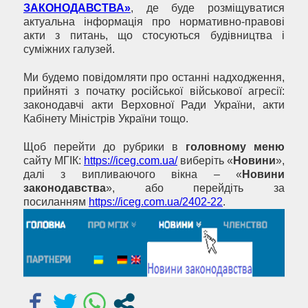
ЗАКОНОДАВСТВА»
, де буде розміщуватися
актуальна інформація про нормативно-правові
акти з питань, що стосуються будівництва і
суміжних галузей.
Ми будемо повідомляти про останні надходження,
прийняті з початку російської військової агресії:
законодавчі акти Верховної Ради України, акти
Кабінету Міністрів України тощо.
Щоб перейти до рубрики в
головному меню
сайту МГІК:
https://iceg.com.ua/
виберіть «
Новини
»,
далі з випливаючого вікна – «
Новини
законодавства
», або перейдіть за
посиланням
https://iceg.com.ua/2402-22
.