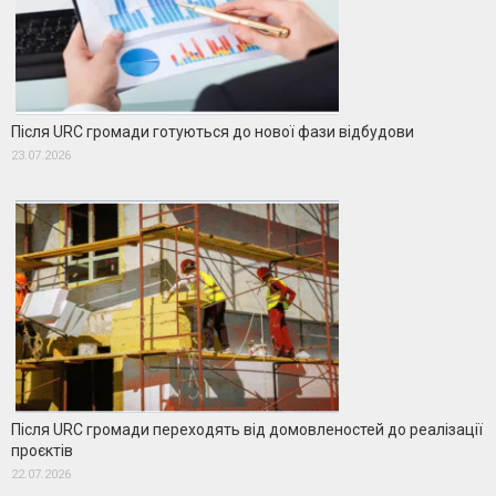
Після URC громади готуються до нової фази відбудови
23.07.2026
Після URC громади переходять від домовленостей до реалізації
проєктів
22.07.2026