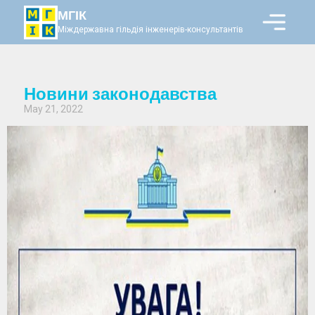
МГІК
Міждержавна гільдія інженерів-консультантів
Новини законодавства
May 21, 2022