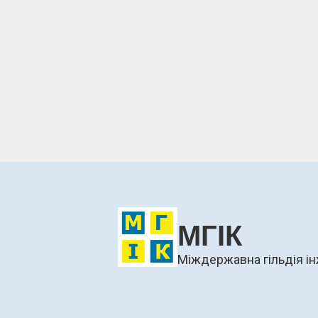
МГІК
Міждержавна гільдія ін