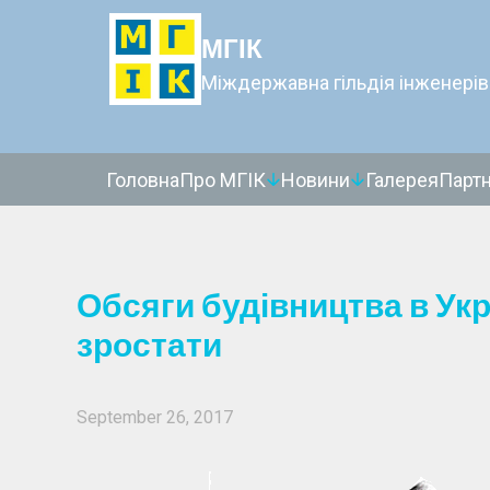
МГІК
Міждержавна гільдія інженерів
Головна
Про МГІК
Новини
Галерея
Парт
Обсяги будівництва в Ук
зростати
September 26, 2017