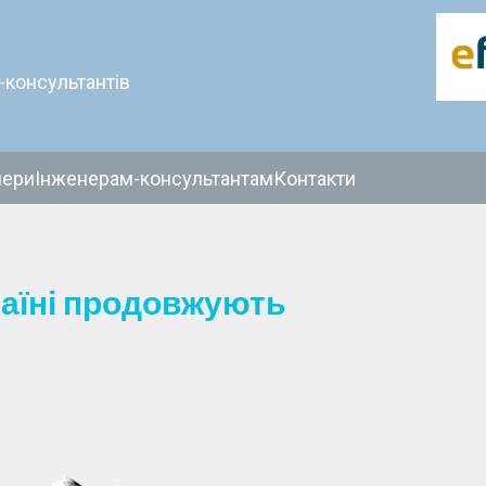
-консультантів
нери
Інженерам-консультантам
Контакти
раїні продовжують