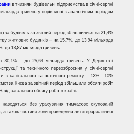
раїни
вітчизняні будівельні підприємства в січні-серпні
мільярда гривень у порівнянні з аналогічним періодом
цтва будівель за звітний період збільшилися на 21,4%
цтву житлових будинків – на 15,7%, до 13,94 мільярда
%, до 13,87 мільярда гривень.
а 30,1% – до 25,64 мільярда гривень. У Держстаті
трукції та технічного переозброєння у січні-серпні
ти з капітального та поточного ремонту – 13% і 10%
ємства Києва за звітний період збільшили обсяги робіт
від загального обсягу робіт в країні.
 наводяться без урахування тимчасово окупованій
, а також частини зони проведення антитерористичної