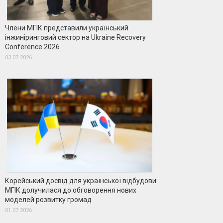
Члени МГІК представили український
інжиніринговий сектор на Ukraine Recovery
Conference 2026
03.07.2026
Корейський досвід для української відбудови:
МГІК долучилася до обговорення нових
моделей розвитку громад
01.07.2026