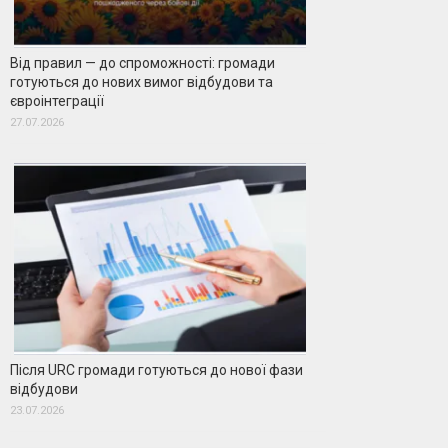
Від правил — до спроможності: громади
готуються до нових вимог відбудови та
євроінтеграції
27.07.2026
Після URC громади готуються до нової фази
відбудови
23.07.2026