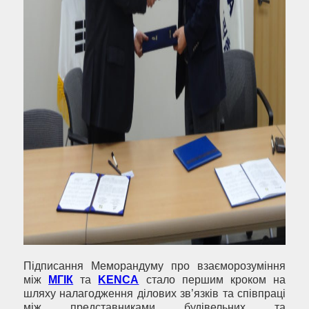
Підписання Меморандуму про взаєморозуміння
між
МГІК
та
KENCA
стало першим кроком на
шляху налагодження ділових зв’язків та співпраці
між представниками будівельних та