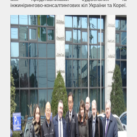
інжинірингово-консалтингових кіл України та Кореї.