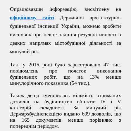
О
працювавши
інформацію, висвітлену на
офіційному сайті
Державної архітектурно-
будівельної інспекції України, можемо зробити
висновок про певне падіння результативності в
деяких напрямах містобудівної діяльності за
минулий
рік.
Так, у 2015 році було зареєстровано 47 тис.
повідомлень про початок виконання
будівельних робіт, що на 13% менше
минулорічного показника (54 тис.).
Також дещо зменшилась кількість отриманих
дозволів на будівництво об’єктів IV і V
категорій складності. За минулий рік
Держархбудінспекцією видано 609 дозволів, що
на 165 документів менше порівняно з
попереднім періодом.