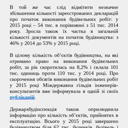
В той же час слід відмітити незначне
збільшення кількості зареєстрованих декларацій
про початок виконання будівельних робіт: у
2015 році – 54 тис. в порівнянні з 51 тис. 2014
року. Зросла також їх частка в загальній
кількості документів на початок будівництва: з
46% у 2014 до 53% у 2015 році.
В цілому кількість об’єктів будівництва, на які
отримано право на виконання будівельних
робіт, за рік скоротилась на 8,2% і склала 101
тис. одиниць проти 110 тис. у 2014 році. Про
скорочення обсягів виконання будівельних робіт
у 2015 році Міждержавна гільдія інженерів-
консультантів вже інформувала в одній
зі своїх
публікацій
.
Держархбудінспекція також оприлюднила
інформацію про кількість об’єктів, прийнятих в
експлуатацію. Всього у 2015 році завершено
будівництвом біля 62 тис. будинків, будівель і