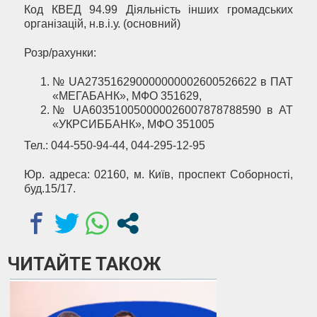
Код КВЕД 94.99 Діяльність інших громадських
організацій, н.в.і.у. (основний)
Розр/рахунки:
№ UA273516290000000002600526622 в ПАТ
«МЕГАБАНК», МФО 351629,
№ UA603510050000026007878788590 в АТ
«УКРСИББАНК», МФО 351005
Тел.: 044-550-94-44, 044-295-12-95
Юр. адреса: 02160, м. Київ, проспект Соборності,
буд.15/17.
ЧИТАЙТЕ ТАКОЖ