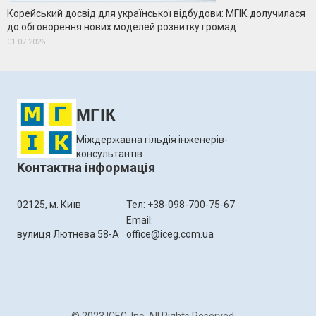
Корейський досвід для української відбудови: МГІК долучилася
до обговорення нових моделей розвитку громад
01.07.2026
МГІК
Міждержавна гільдія інженерів-
консультантів
Контактна інформація
02125, м. Київ
Тел: +38-098-700-75-67
Email:
вулиця Лютнева 58-А
office@iceg.com.ua