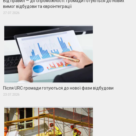
Від правил — до спроможності: громади готуються до нових
вимог відбудови та євроінтеграції
27.07.2026
Після URC громади готуються до нової фази відбудови
23.07.2026