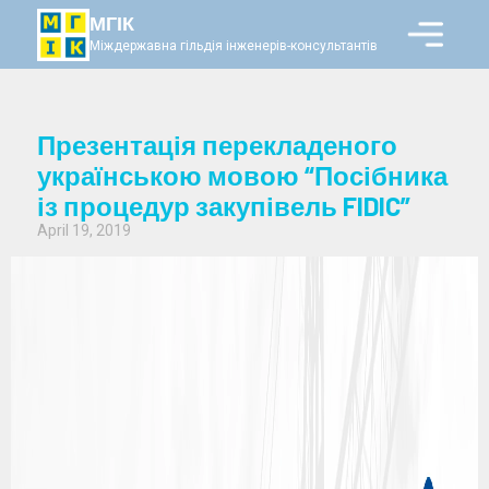
МГІК
Міждержавна гільдія інженерів-консультантів
Презентація перекладеного
українською мовою “Посібника
із процедур закупівель FIDIC”
April 19, 2019