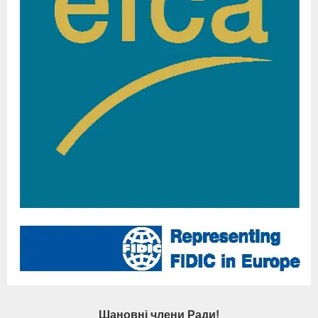
Шановні члени Ради!