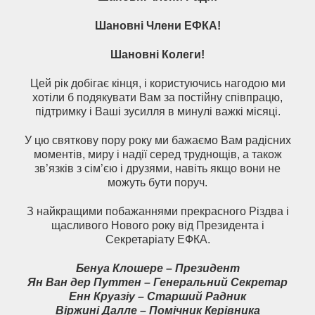
Шановні Члени ЕФКА!
Шановні Колеги!
Цей рік добігає кінця, і користуючись нагодою ми
хотіли б подякувати Вам за постійну співпрацю,
підтримку і Ваші зусилля в минулі важкі місяці.
У цю святкову пору року ми бажаємо Вам радісних
моментів, миру і надії серед труднощів, а також
зв’язків з сім’єю і друзями, навіть якщо вони не
можуть бути поруч.
З найкращими побажаннями прекрасного Різдва і
щасливого Нового року від Президента і
Секретаріату ЕФКА.
Бенуа Клошере – Президент
Ян Ван дер Путтен – Генеральний Секретар
Енн Круазіу – Старший Радник
Віржині Далле – Помічник Керівника