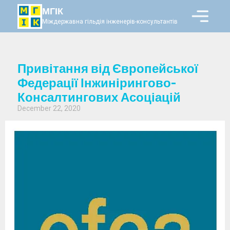
МГІК
Міждержавна гільдія інженерів-консультантів
Привітання від Європейської
Федерації Інжинірингово-
Консалтингових Асоціацій
December 22, 2020