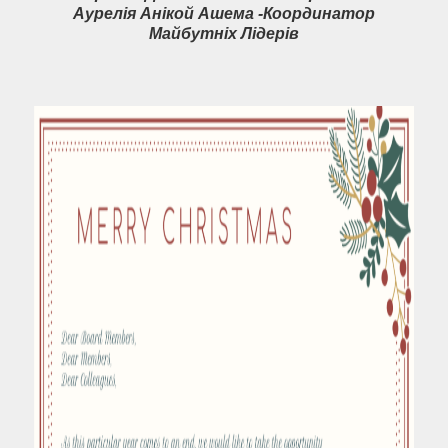
Аурелія Анікой Ашема -Координатор
Майбутніх Лідерів