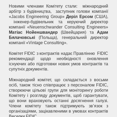
Новими членами Комітету стали: міжнародний
арбітр з будівництва, заступник голови компанії
«Jacobs Engineering Group»
Деріл Ерсом
(США),
інженер-будівельник та керуючий директор
компанії «Neuenschwander Consulting Engineers»
Матіас Нойеншвандер
(Швейцария) та
Адам
Бялачовські
(Польща), генеральний директор
компанії «Vintage Consulting».
Комітет FIDIC з контрактів надає Правлінню FIDIC
рекомендації щодо необхідності оновлення
існуючих або підготовки нових умов контрактів та
супутніх документів.
Міжнародний комітет, що складається з восьми
осіб, також тісно співпрацює з персоналом FIDIC,
створюючи цільові групи для моніторингу роботи
Комітету і розгляду документів, щоб гарантувати,
що вони враховують останні досягнення галузі.
Члени комітету також підтримують зв’язок з
організаціями, зацікавленими в умовах контрактів
Веселки FIDIC.