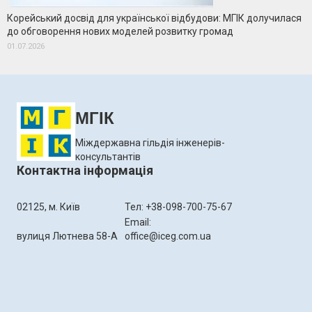
Корейський досвід для української відбудови: МГІК долучилася
до обговорення нових моделей розвитку громад
01.07.2026
МГІК
Міждержавна гільдія інженерів-
консультантів
Контактна інформація
02125, м. Київ
Тел: +38-098-700-75-67
Email:
вулиця Лютнева 58-А
office@iceg.com.ua