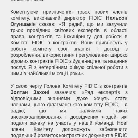
Коментуючи призначення трьох нових членів
комітету, виконавчий директор FIDIC
Нельсон
Огуншакін
сказав: «Я радий, що ми залучили
трьох провідних світових експертів в області
права, контрактів та інжинірингу для роботи в
Комітеті FIDIC з контрактів. Вони привнесуть у
роботу комітету свої знання і досвід з
розроблення, використання і регулювання широко
відомих контрактів FIDIC з будівництва та надання
послуг. Я з нетерпінням очікую спільної роботи з
ними в найближчі місяці і роки».
У свою чергу Голова Комітету FIDIC з контрактів
Золтан Захоні
зазначив: «Ряд експертів з
відповідними знаннями дуже хочуть стати
членами цього флагманського комітету FIDIC, і я
радію, що ми залучили таких
висококваліфікованих і досвідчених людей, які
подали заявку на участь у нашій команді. Нові
члени Комітету допоможуть забезпечити
подальший розвиток контрактних документів FIDIC