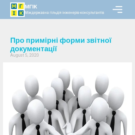
МГІК
Міждержавна гільдія інженерів-консультантів
Про примірні форми звітної
документації
August 5, 2020