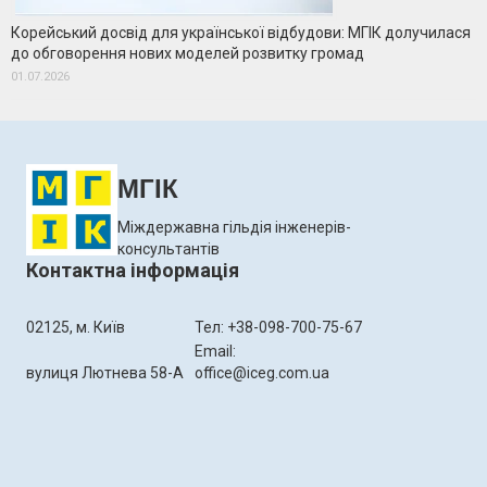
Корейський досвід для української відбудови: МГІК долучилася
до обговорення нових моделей розвитку громад
01.07.2026
МГІК
Міждержавна гільдія інженерів-
консультантів
Контактна інформація
02125, м. Київ
Тел: +38-098-700-75-67
Email:
вулиця Лютнева 58-А
office@iceg.com.ua