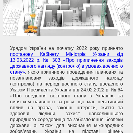
Урядом України на початку 2022 року прийнято
постанову Кабінету Міністрів України від
13.03.2022 р. № 303 «Про припинення заходів
державного нагляду (контролю) в умовах воєнного
стану»
, якою припинено проведення планових та
позапланових заходів державного нагляду
(контролю) на період воєнного стану, введеного
Указом Президента України від 24.02.2022 р. № 64
«Про введення воєнного стану в Україні», за
винятком наявності загрози, що має негативний
вплив на права, законні інтереси, життя та
здоров’я людини, захист навколишнього
природного середовища та забезпечення безпеки
держави, а також для виконання міжнародних
зобов’язань України на підставі рішень