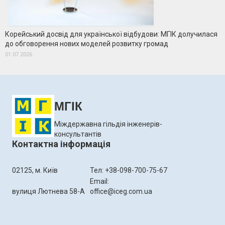
Корейський досвід для української відбудови: МГІК долучилася
до обговорення нових моделей розвитку громад
01.07.2026
МГІК
Міждержавна гільдія інженерів-
консультантів
Контактна інформація
02125, м. Київ
Тел: +38-098-700-75-67
Email:
вулиця Лютнева 58-А
office@iceg.com.ua