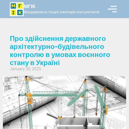
МГІК
Міждержавна гільдія інженерів-консультантів
Про здійснення державного
архітектурно-будівельного
контролю в умовах воєнного
стану в Україні
January 30, 2025