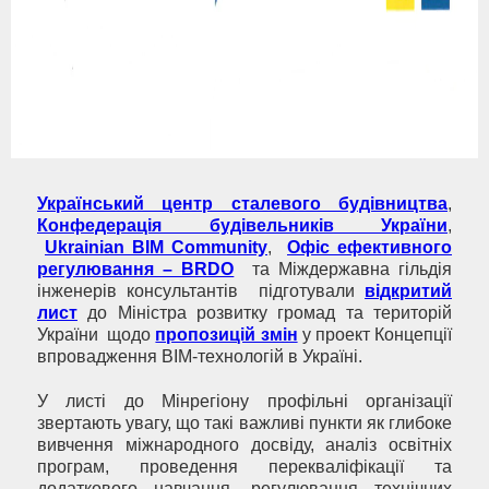
Український центр сталевого будівництва
,
Конфедерація будівельників України
,
Ukrainian BIM Community
,
Офіс ефективного
регулювання – BRDO
та Міждержавна гільдія
інженерів консультантів підготували
відкритий
лист
до Міністра розвитку громад та територій
України щодо
пропозицій змін
у проект Концепції
впровадження BIM-технологій в Україні.
У листі до Мінрегіону профільні організації
звертають увагу, що такі важливі пункти як глибоке
вивчення міжнародного досвіду, аналіз освітніх
програм, проведення перекваліфікації та
додаткового навчання, регулювання технічних