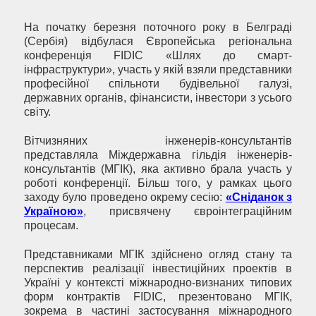
На початку березня поточного року в Белграді
(Сербія) відбулася Європейська регіональна
конференція FIDIC «Шлях до смарт-
інфраструктури», участь у якій взяли представники
професійної спільноти будівельної галузі,
державних органів, фінансисти, інвестори з усього
світу.
Вітчизняних інженерів-консультантів
представляла Міждержавна гільдія інженерів-
консультантів (МГІК), яка активно брала участь у
роботі конференції. Більш того, у рамках цього
заходу було проведено окрему сесію:
«Сніданок з
Україною»
, присвячену євроінтеграційним
процесам.
Представниками МГІК здійснено огляд стану та
перспектив реалізації інвестиційних проектів в
Україні у контексті міжнародно-визнаних типових
форм контрактів FIDIC, презентовано МГІК,
зокрема в частині застосування міжнародного