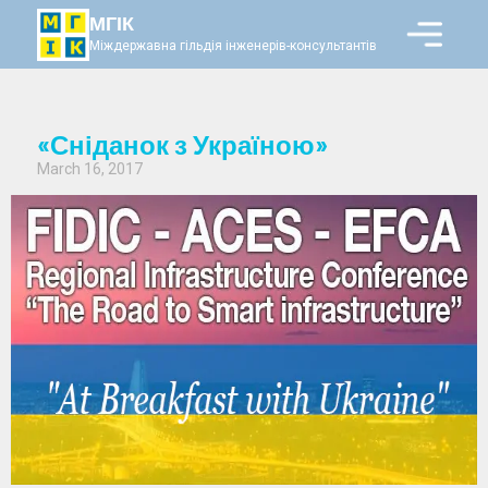
МГІК
Міждержавна гільдія інженерів-консультантів
«Сніданок з Україною»
March 16, 2017