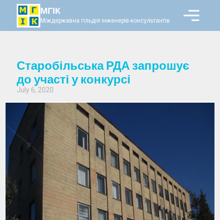
МГІК
Міждержавна гільдія інженерів-консультантів
Старобільська РДА запрошує
до участі у конкурсі
July 6, 2020