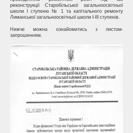
реконструкції Старобільської загальноосвітньої
школи І ступеню № 1 та капітального ремонту
Лиманської загальноосвітньої школи І-ІІІ ступенів.
Нижче можна ознайомитись з листом-
запрошенням.