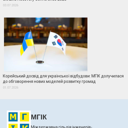
03.07.2026
Корейський досвід для української відбудови: МГІК долучилася
до обговорення нових моделей розвитку громад
01.07.2026
МГІК
Міждержавна гільдія інженерів-