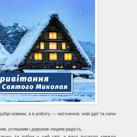
обрі новини, а в роботу — натхнення, нові ідеї та сили
ним, успішним і дарував людям радість.
тишку та добра у цей світ, а ваші зусилля завжди