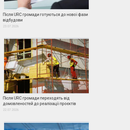
Після URC громади готуються до нової фази
відбудови
23.07.2026
Після URC громади переходять від
домовленостей до реалізації проєктів
22.07.2026