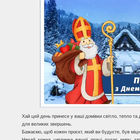
Хай цей день принесе у ваші домівки світло, тепло та д
для великих звершень.
Бажаємо, щоб кожен проєкт, який ви будуєте, був міц
Нехай кожна цеглинка вашої праці додає миру, за