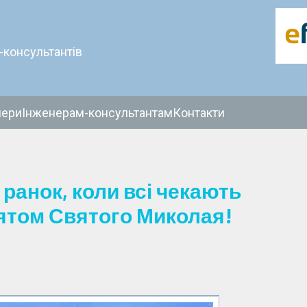
-консультантів
нери
Інженерам-консультантам
Контакти
 ранок, коли всі чекають
святом Святого Миколая!