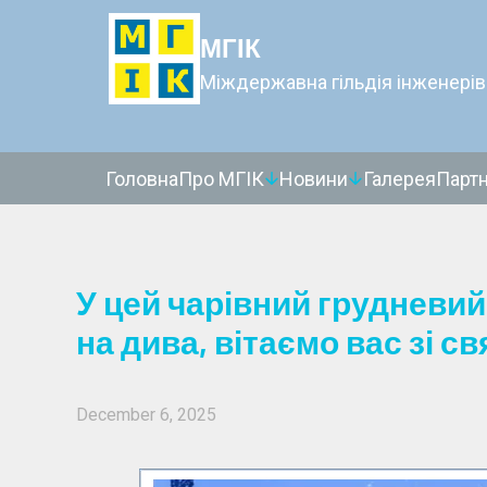
МГІК
Міждержавна гільдія інженерів
Головна
Про МГІК
Новини
Галерея
Парт
У цей чарівний грудневий
на дива, вітаємо вас зі 
December 6, 2025