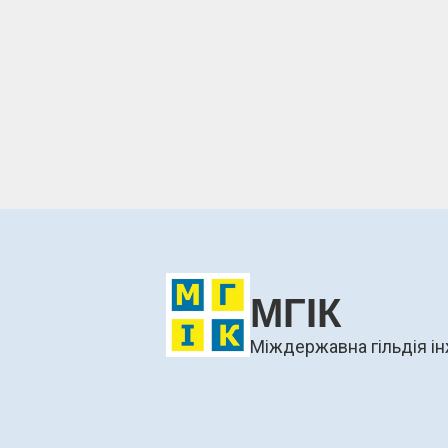
МГІК
Міждержавна гільдія ін