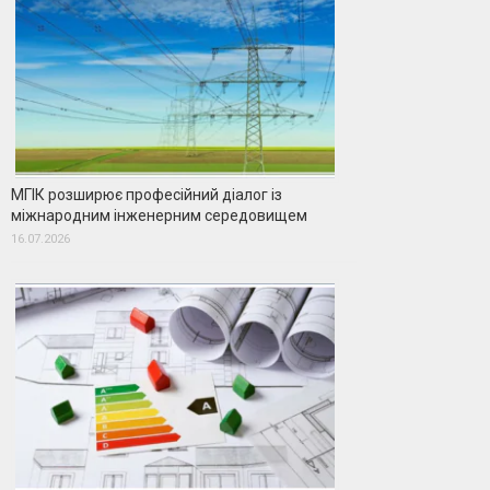
МГІК розширює професійний діалог із
міжнародним інженерним середовищем
16.07.2026