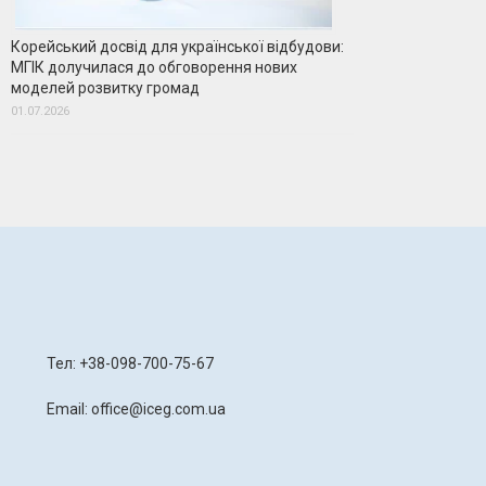
Корейський досвід для української відбудови:
МГІК долучилася до обговорення нових
моделей розвитку громад
01.07.2026
я
Тел: +38-098-700-75-67
Email: office@iceg.com.ua