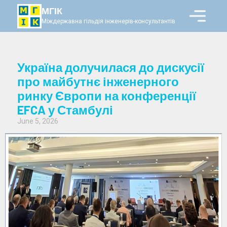
МГІК
Міждержавна гільдія інженерів-консультантів
Україна долучилася до дискусії
про майбутнє інженерного
ринку Європи на конференції
EFCA у Стамбулі
June 5, 2026