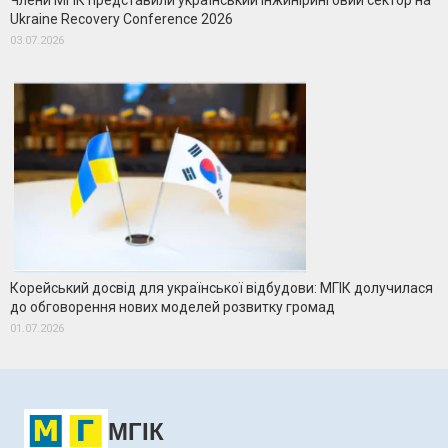
Члени МГІК представили український інжиніринговий сектор на
Ukraine Recovery Conference 2026
03.07.2026
Корейський досвід для української відбудови: МГІК долучилася
до обговорення нових моделей розвитку громад
01.07.2026
МГІК