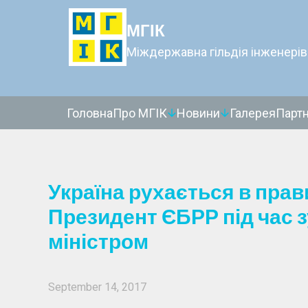
МГІК
Міждержавна гільдія інженерів
Головна
Про МГІК
Новини
Галерея
Парт
Україна рухається в пра
Президент ЄБРР під час зу
міністром
September 14, 2017