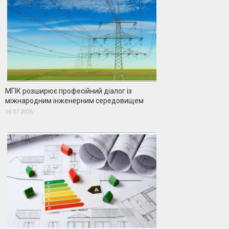
МГІК розширює професійний діалог із
міжнародним інженерним середовищем
16.07.2026