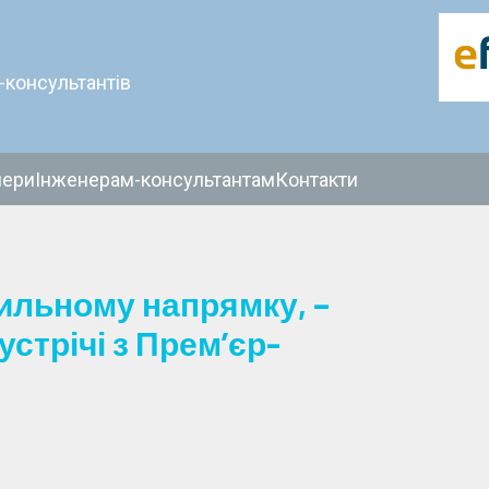
-консультантів
нери
Інженерам-консультантам
Контакти
вильному напрямку, –
стрічі з Прем’єр-