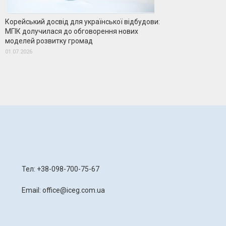
Корейський досвід для української відбудови:
МГІК долучилася до обговорення нових
моделей розвитку громад
01.07.2026
я
Тел: +38-098-700-75-67
Email: office@iceg.com.ua