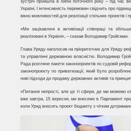
зустріч пройшла в липні поточного року – під час в
Україні. І інтенсивність перемовин свідчить про підви
вікно можливостей для реалізації спільних проектів і
«Ми зацікавлені в активізації співпраці та збільше
реалізовані в Україні», – сказав Володимир Гройсман.
Глава Уряду наголосив на пріоритетних для Уряду рефор
та управлінні державною власністю. Володимир Грой
Рада розгляне пакети законопроектів по судовій реформ
законопроекту по приватизації, який було розроблен
нові підходи до продажу державних активів та принцип
«Питання непрості, але це ті сфери, де ми можемо о
вже завтра, 15 вересня, ми внесемо в Парламент прое
коли Уряд вносить проект бюджету з чітким дотриманн