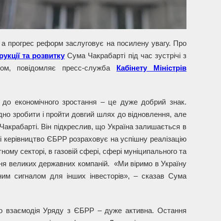
 а прогрес реформ заслуговує на посилену увагу. Про
укції та розвитку
Сума Чакрабарті під час зустрічі з
аном, повідомляє пресс-служба
Кабінету Міністрів
до економічного зростання – це дуже добрий знак.
но зробити і пройти довгий шлях до відновлення, але
Чакрабарті. Він підкреслив, що Україна залишається в
, і керівництво ЄБРР розраховує на успішну реалізацію
ному секторі, в газовій сфері, сфері муніципального та
ня великих державних компаній. «Ми віримо в Україну
им сигналом для інших інвесторів», – сказав Сума
що взаємодія Уряду з ЄБРР – дуже активна. Остання