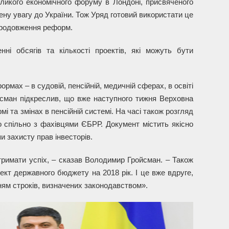
еликого економічного форуму в Лондоні, присвяченого
щену увагу до України. Тож Уряд готовий використати це
 продовження реформ.
нні обсягів та кількості проектів, які можуть бути
мах – в судовій, пенсійній, медичній сферах, в освіті
сман підкреслив, що вже наступного тижня Верховна
і та змінах в пенсійній системі. На часі також розгляд
о спільно з фахівцями ЄБРР. Документ містить якісно
и захисту прав інвесторів.
тримати успіх, – сказав Володимир Гройсман. – Також
кт державного бюджету на 2018 рік. І це вже вдруге,
ям строків, визначених законодавством».