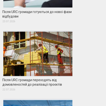
Після URC громади готуються до нової фази
відбудови
23.07.2026
Після URC громади переходять від
домовленостей до реалізації проєктів
22.07.2026