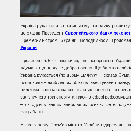
Україна рухається в правильному напрямку розвитку,
це сказав Президент
Європейського банку реконстр
Прем’єр-міністром України Володимиром Гройсм
України
.
Президент ЄБРР відзначив, що повернення України 
«Думаю, що це дуже добра новина. Ще багато необхід
Україна рухається (по цьому шляху)», – сказав Сума 
числі країн – найбільших об’єктів інвестування Банку
низки вже започаткованих спільних проектів – в приват
залізничного транспорту, а також в сфері реформуван
– як один з наших найбільших ринків. Це є потужн
Чакрабарті.
У свою чергу Прем’єр-міністр України підкреслив, 