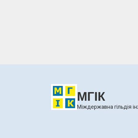
МГІК
Міждержавна гільдія ін