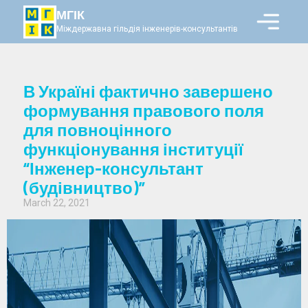
МГІК
Міждержавна гільдія інженерів-консультантів
В Україні фактично завершено
формування правового поля
для повноцінного
функціонування інституції
“Інженер-консультант
(будівництво)”
March 22, 2021