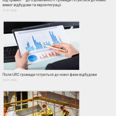
Від правил — до спроможності: громади готуються до нових
вимог відбудови та євроінтеграції
27.07.2026
Після URC громади готуються до нової фази відбудови
23.07.2026