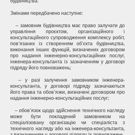
будівництва.
Змінами передбачено наступне:
– замовник будівництва має право залучати до
управління проєктом, організаційного і
консультаційного супроводження комплексу робіт,
пов’язаних із створенням об’єкта будівництва,
виконання інших функцій, визначених договором
про надання інженерно-консультаційних послуг,
інженера-консультанта із зазначенням у договорі
підряду його повноважень;
– у разі залучення замовником інженера-
консультанта, у договорі підряду зазначаються
його права та обов’язки, визначені договором про
надання інженерно-консультаційних послуг;
– обов’язок щодо здійснення технічного нагляду
може бути покладений замовником на
спеціалізовану організацію чи спеціаліста з
технічного нагляду або на інженера-консультанта,
з визначенням у договорі підряду їх повноважень.