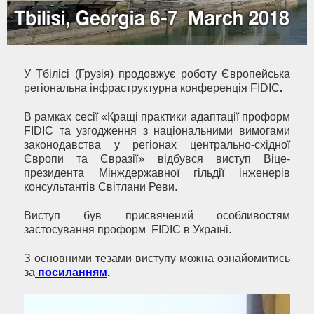
У Тбілісі (Грузія) продовжує роботу Європейська
регіональна інфраструктурна конференція FIDIC
.
В рамках сесії «Кращі практики адаптації проформ
FIDIC та узгодження з національними вимогами
законодавства у регіонах центрально-східної
Європи та Євразії» відбувся виступ Віце-
президента Мінждержавної гільдії інженерів
консультантів Світлани Реви.
Виступ був присвячений особливостям
застосування проформ FIDIC в Україні.
З основними тезами виступу можна ознайомитись
за
посиланням
.