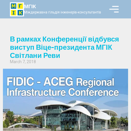
МГІК
Міждержавна гільдія інженерів-консультантів
В рамках Конференції відбувся
виступ Віце-президента МГІК
Світлани Реви
March 7, 2018