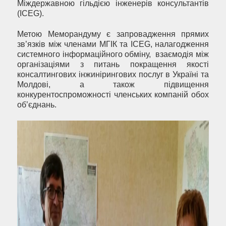
Міждержавною гільдією інженерів консультантів
(ICEG).
Метою Меморандуму є запровадження прямих
зв’язків між членами МГІК та ICEG, налагодження
системного інформаційного обміну, взаємодія між
організаціями з питань покращення якості
консалтингових інжинірингових послуг в Україні та
Молдові, а також підвищення
конкурентоспроможності членських компаній обох
об’єднань.