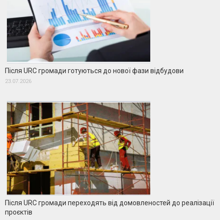
Після URC громади готуються до нової фази відбудови
23.07.2026
Після URC громади переходять від домовленостей до реалізації
проєктів