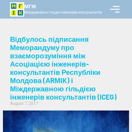
МГІК
Міждержавна гільдія інженерів-консультантів
Відбулось підписання
Меморандуму про
взаєморозуміння між
Асоціацією інженерів-
консультантів Республіки
Молдова (АRМІК) і
Міждержавною гільдією
інженерів консультантів (ICEG)
August 7, 2017