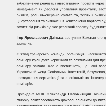
забезпечення реалізації інвестиційних проектів через 
менеджмент як ідеологія управління проектами, заст
ризиків, роль інженера-консультанта, технічні ризик
ціноутворення та визначення кошторисної вартості б
захист від ризиків під час реалізації проекту будівництв
Ігор Ярославович Дзінька
, заступник Виконавчого 
зазначив:
«Склад тренерської команди, організація і насиченіст
семінару були дуже корисними та важливими для пред
семінару замало. Але є впевненість, що наші вза
Український Фонд Соціальних Інвестицій, безумовно,
проходження сертифікації за спеціальністю “інженер-
семінар!».
Президент МГІК
Олександр Непомнящий
зазначи
глибоку заінтересованість фахової спільноти до питан
перспективність запровадження в Україні цієї ключової