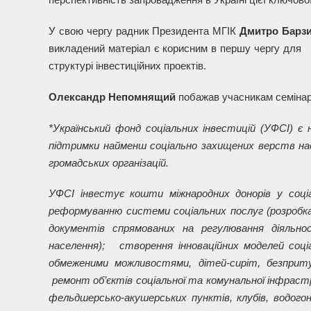
У свою чергу радник Президента МГІК
Дмитро Барз
викладений матеріал є корисним в першу чергу для за
структурі інвестиційних проектів.
Олександр Непомнящий
побажав учасникам семінару 
*Український фонд соціальних інвестицій (УФСІ) є
підтримки найменш соціально захищених верств нас
громадських організацій.
УФСІ інвестує кошти міжнародних донорів у со
реформуванню системи соціальних послуг (розробк
документів спрямованих на регулювання діяльно
населення); створення інноваційних моделей соціа
обмеженими можливостями, дітей-сиріт, безприту
ремонт об’єктів соціальної та комунальної інфрастру
фельдшерсько-акушерських пунктів, клубів, водог