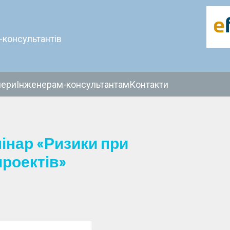
-консультантів
нери
Інженерам-консультантам
Контакти
інар «Ризики при
проектів»