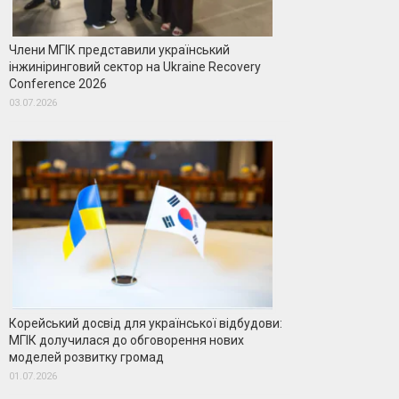
Члени МГІК представили український
інжиніринговий сектор на Ukraine Recovery
Conference 2026
03.07.2026
Корейський досвід для української відбудови:
МГІК долучилася до обговорення нових
моделей розвитку громад
01.07.2026