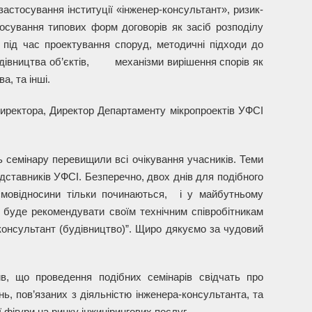
застосування інституції «інженер-консультант», ризик-
осування типових форм договорів як засіб розподілу
и під час проектування споруд, методичні підходи до
удівництва об’єктів, механізми вирішення спорів як
а, та інші.
директора, Директор Департаменту мікропроектів УФСІ
ь семінару перевищили всі очікування учасників. Теми
ставників УФСІ. Безперечно, двох днів для подібного
ємовідносини тільки починаються, і у майбутньому
 буде рекомендувати своїм технічним співробітникам
консультант (будівництво)”. Щиро дякуємо за чудовий
в, що проведення подібних семінарів свідчать про
ь, пов’язаних з діяльністю інженера-консультанта, та
 фігури на ринку інжинірингових послуг.