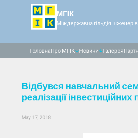
МГІК
Міждержавна гільдія інженерів
Головна
Про МГІК
Новини
Галерея
Парт
Відбувся навчальний сем
реалізації інвестиційних 
May 17, 2018