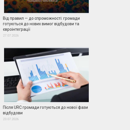
Від правил — до спроможності: громади
готуються до нових вимог відбудови та
євроінтеграції
27.07.2026
Після URC громади готуються до нової фази
відбудови
23.07.2026