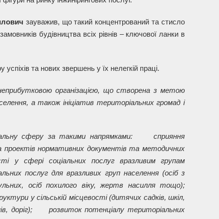
илович
зауважив, що такий концентрований та стисло
мовників будівництва всіх рівнів – ключової ланки в
успіхів та нових звершень у їх нелегкій праці.
 неприбутковою організацією, що створена з метою
елення, а також ініціатив територіальних громад і
ціальну сферу за такими напрямками: сприяння
а проектів нормативних документів та методичних
сті у сфері соціальних послуг вразливим групам
льних послуг для вразливих груп населення (осіб з
льних, осіб похилого віку, жертв насилля тощо);
ктури у сільській місцевості (дитячих садків, шкіл,
онів, доріг); розвиток потенціалу територіальних