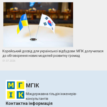
Корейський досвід для української відбудови: МГІК долучилася
до обговорення нових моделей розвитку громад
01.07.2026
МГІК
Міждержавна гільдія інженерів-
консультантів
Контактна інформація