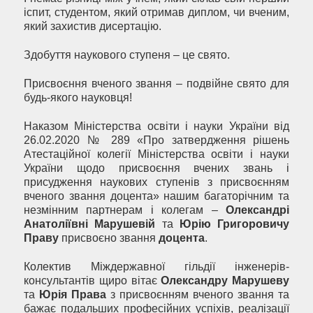
іспит, студентом, який отримав диплом, чи вченим,
який захистив дисертацію.
Здобуття наукового ступеня – це свято.
Присвоєння вченого звання – подвійне свято для
будь-якого науковця!
Наказом Міністерства освіти і науки України від
26.02.2020 № 289 «Про затвердження рішень
Атестаційної колегії Міністерства освіти і науки
України щодо присвоєння вчених звань і
присудження наукових ступенів з присвоєнням
вченого звання доцента» нашим багаторічним та
незмінним партнерам і колегам –
Олександрі
Анатоліївні Марушевій
та
Юрію Григоровичу
Праву
присвоєно звання
доцента
.
Колектив Міждержавної гільдії інженерів-
консультантів щиро вітає
Олександру Марушеву
та
Юрія Права
з присвоєнням вченого звання та
бажає подальших професійних успіхів, реалізації