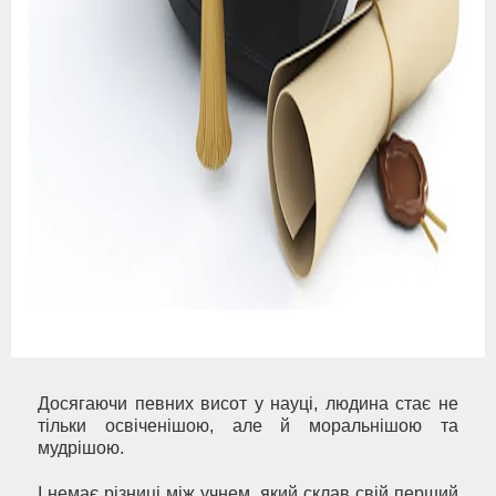
Досягаючи певних висот у науці, людина стає не
тільки освіченішою, але й моральнішою та
мудрішою.
І немає різниці між учнем, який склав свій перший