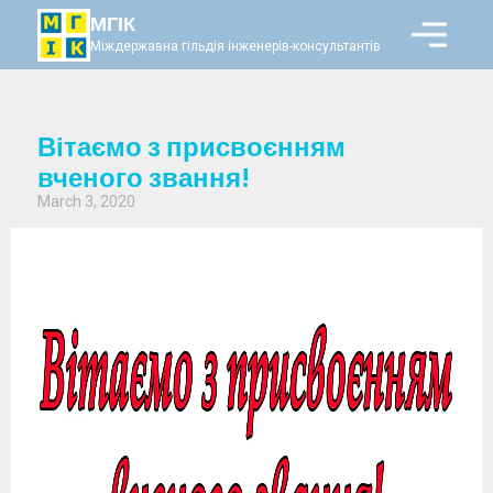
МГІК
Міждержавна гільдія інженерів-консультантів
Вітаємо з присвоєнням
вченого звання!
March 3, 2020