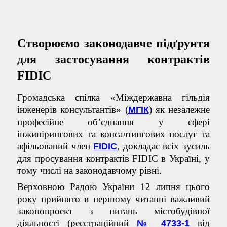
Створюємо законодавче підґрунтя
для застосування контрактів
FIDIC
Громадська спілка «Міждержавна гільдія
інженерів консультантів» (
) як незалежне
МГІК
професійне об’єднання у сфері
інжинірингових та консалтингових послуг та
афільований член
, докладає всіх зусиль
FIDIC
для просування контрактів FIDIC в Україні, у
тому числі на законодавчому рівні.
Верховною Радою України 12 липня цього
року прийнято в першому читанні важливий
законопроект з питань містобудівної
діяльності (реєстраційний
від
№ 4733-1