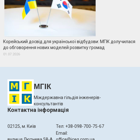
Корейський досвід для української відбудови: МГІК долучилася
до обговорення нових моделей розвитку громад
01.07.2026
МГІК
Міждержавна гільдія інженерів-
консультантів
Контактна інформація
02125, м. Київ
Тел: +38-098-700-75-67
Email:
вулиця Лютнева 58-А
office@iceg.com.ua