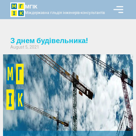
МГІК
Міждержавна гільдія інженерів-консультантів
З днем будівельника!
August 5, 2021