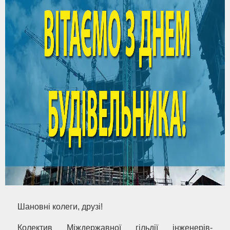
Шановні колеги, друзі!
Колектив Міждержавної гільдії інженерів-