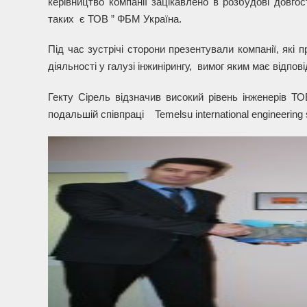
керівництво компанії зацікавлено в розбудові довгос
таких є ТОВ ” ФБМ Україна.
Під час зустрічі сторони презентували компанії, які
діяльності у галузі інжинірингу, вимог яким має відпов
Гекту Сірель відзначив високий рівень інженерів ТО
подальшій співпраці Temelsu international engineering