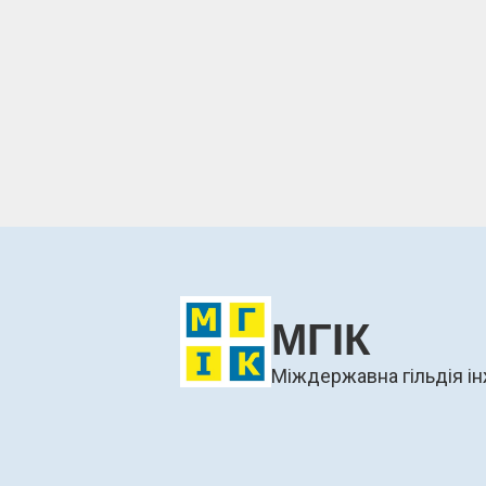
МГІК
Міждержавна гільдія ін