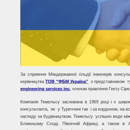
За сприяння Міждержавної гільдії інженерів консул
керівництва
ТОВ “ФБМ Україна”
з представником ту
engineering services inc,
членом правління Гекту Сіре
Компанія Темельсу заснована в 1969 році і є широ
консультанта, як у Туреччині так і за кордоном, на в
нагляду за будівництвом. Темельсу успішно веде міжн
Ближньому Сході, Північній Африці, а також в Азе