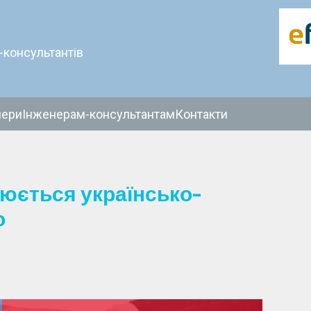
-консультантів
нери
Інженерам-консультантам
Контакти
юється українсько-
о