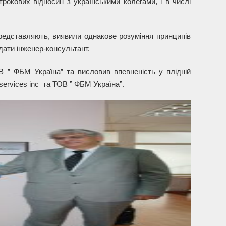
трокових відносин з українськими колегами, і в числі
 представляють, виявили однакове розуміння принципів
ідати інженер-консультант.
В ” ФБМ Україна” та висловив впевненість у плідній
 services inc та ТОВ ” ФБМ Україна”.