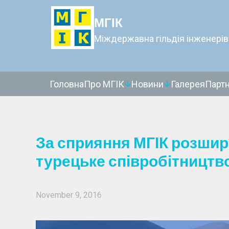
МГІК
Міждержавна гільдія інженерів
Головна
Про МГІК
Новини
Галерея
Парт
За сприяння МГІК розшир
турецьке співробітництв
November 9, 2016