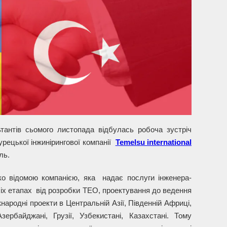
ьтантів сьомого листопада відбулась робоча зустріч
рецької інжинірингової компанії
Temelsu international
ль.
ко відомою компанією, яка надає послуги інженера-
сіх етапах від розробки ТЕО, проектування до ведення
ародні проекти в Центральній Азії, Південній Африці,
рбайджані, Грузії, Узбекистані, Казахстані. Тому