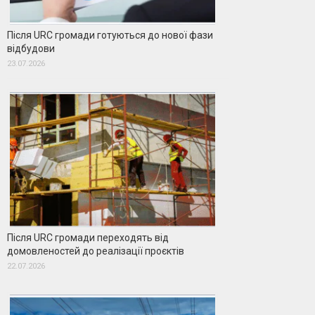
Після URC громади готуються до нової фази
відбудови
23.07.2026
Після URC громади переходять від
домовленостей до реалізації проєктів
22.07.2026