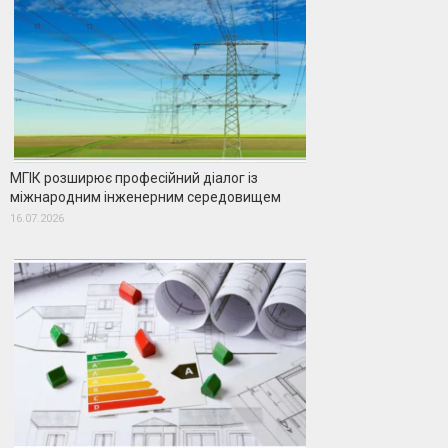
МГІК розширює професійний діалог із
міжнародним інженерним середовищем
16.07.2026