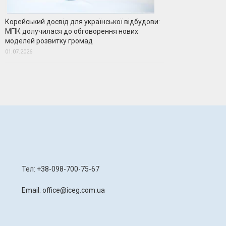
Корейський досвід для української відбудови:
МГІК долучилася до обговорення нових
моделей розвитку громад
01.07.2026
я
Тел: +38-098-700-75-67
Email: office@iceg.com.ua