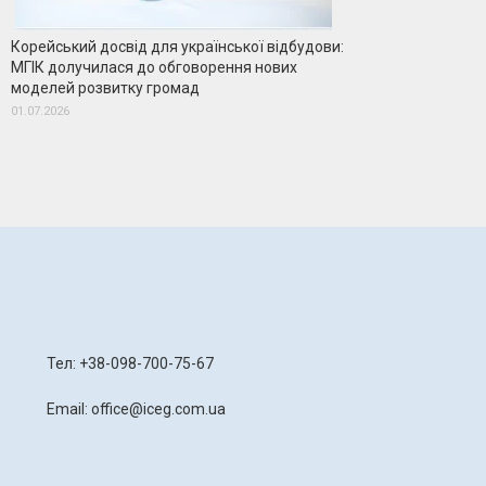
Корейський досвід для української відбудови:
МГІК долучилася до обговорення нових
моделей розвитку громад
01.07.2026
я
Тел: +38-098-700-75-67
Email: office@iceg.com.ua