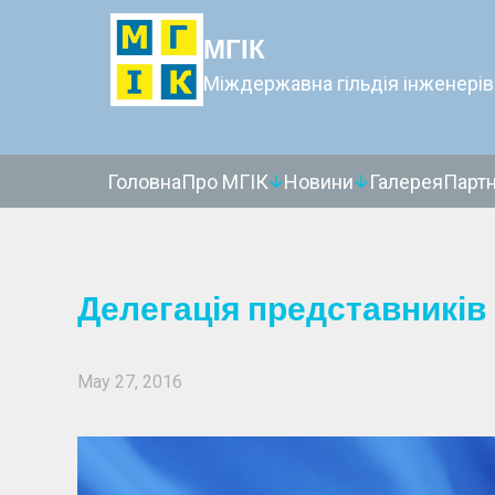
МГІК
Міждержавна гільдія інженерів
Головна
Про МГІК
Новини
Галерея
Парт
Делегація представників 
May 27, 2016