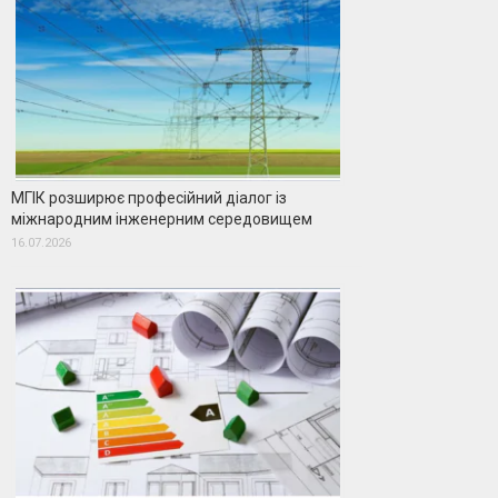
МГІК розширює професійний діалог із
міжнародним інженерним середовищем
16.07.2026