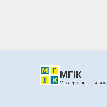
МГІК
Міждержавна гільдія ін