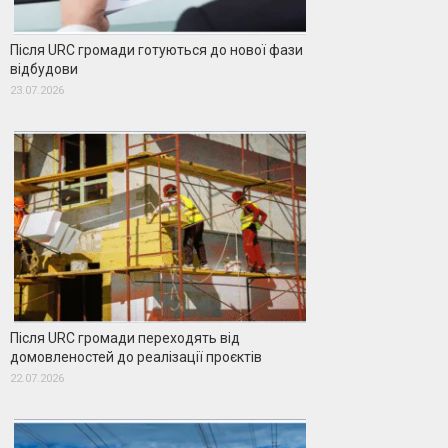
Після URC громади готуються до нової фази
відбудови
23.07.2026
Після URC громади переходять від
домовленостей до реалізації проєктів
22.07.2026