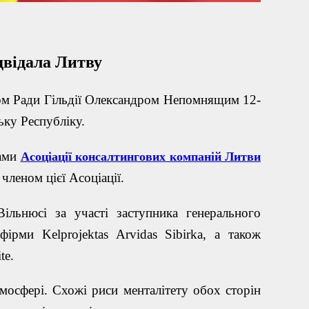
двідала Литву
ом Ради Гільдії Олександром Непомнящим 12-
ьку Республіку.
ками
Асоціації консалтингових компаній Литви
 членом цієї Асоціації.
льнюсі за участі заступника генерального
и фірми
Kelprojektas
Arvidas
Sibirka
, а також
te
.
мосфері. Схожі риси менталітету обох сторін