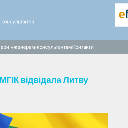
-консультантів
нери
Інженерам-консультантам
Контакти
МГІК відвідала Литву