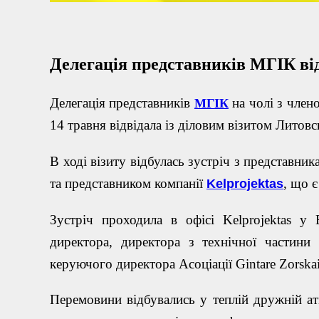
Делегація представників МГІК ві
Делегація представників
на чолі з член
МГІК
14 травня відвідала із діловим візитом Литовс
В ході візиту відбулась зустріч з представни
та представником компанії
, що є
Kelprojektas
Зустріч проходила в офісі
Kelprojektas
у Ві
директора, директора з технічної частин
керуючого директора Асоціації
Gintare
Zorskai
Перемовини відбувались у теплій дружній ат