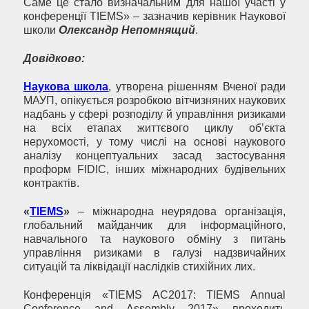
Саме це стало визначальним для нашої участі у
конференції TIEMS» – зазначив керівник Наукової
школи
Олександр Непомнящий
.
Довідково:
Наукова школа
, утворена рішенням Вченої ради
МАУП, опікується розробкою вітчизняних наукових
надбань у сфері розподілу й управління ризиками
на всіх етапах життєвого циклу об’єкта
нерухомості, у тому числі на основі наукового
аналізу концептуальних засад застосування
проформ FIDIC, інших міжнародних будівельних
контрактів.
«
TIEMS
»
– міжнародна неурядова організація,
глобальний майданчик для інформаційного,
навчального та наукового обміну з питань
управління ризиками в галузі надзвичайних
ситуацій та ліквідації наслідків стихійних лих.
Конференція «TIEMS AC2017: TIEMS Annual
Conference and Assembly 2017» проходить