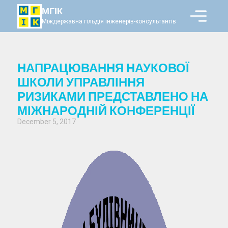
МГІК
Міждержавна гільдія інженерів-консультантів
НАПРАЦЮВАННЯ НАУКОВОЇ
ШКОЛИ УПРАВЛІННЯ
РИЗИКАМИ ПРЕДСТАВЛЕНО НА
МІЖНАРОДНІЙ КОНФЕРЕНЦІЇ
December 5, 2017