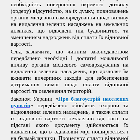
необхідність повернення окремого дозволу
(ордеру) відсутністю, на їх думку, повноважень
органів місцевого самоврядування щодо впливу
на видалення зелених насаджень на земельних
ділянках, що відведені під будівництво, та
зменшенням надходжень від сплати їх відновної
вартості.
Слід зазначити, що чинним законодавством
передбачено необхідні і достатні можливості
впливу органів місцевого самоврядування на
видалення зелених насаджень, що дозволяє їм
вживати вичерпних заходів для забезпечення
дотримання вимог щодо сплати відновної
вартості та озеленення територій.
Законом України «
Про благоустрій населених
пунктів
» передбачено обов’язок охорони та
відновлення зелених насаджень, а також сплати
їх відновної вартості незалежно від того, на
підставі якого документу здійснюється їх
видалення, що в однаковій мірі поширюється і
на будмайданчики. Процедуру сплати відновної