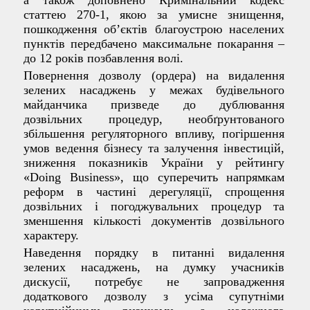
а також доповнено Кримінальний кодекс
статтею 270-1, якою за умисне знищення,
пошкодження об’єктів благоустрою населених
пунктів передбачено максимальне покарання –
до 12 років позбавлення волі.
Повернення дозволу (ордера) на видалення
зелених насаджень у межах будівельного
майданчика призведе до дублювання
дозвільних процедур, необґрунтованого
збільшення регуляторного впливу, погіршення
умов ведення бізнесу та залучення інвестицій,
зниження показників України у рейтингу
«Doing Business», що суперечить напрямкам
реформ в частині дерегуляції, спрощення
дозвільних і погоджувальних процедур та
зменшення кількості документів дозвільного
характеру.
Наведення порядку в питанні видалення
зелених насаджень, на думку учасників
дискусії, потребує не запровадження
додаткового дозволу з усіма супутніми