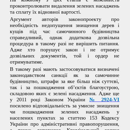
проконтролювати видалення зелених насаджень
та сплату їх відновної вартості.
Аргумент авторів законопроекту про
необхідність недопущення знищення дерев і
кущів під час самочинного будівництва
справедливий, однак додаткова дозвільна
процедура в такому разі не вирішить питання.
Адже хто порушує закон і не отримує
дозвільних документів, той і ордер не
отримуватиме.
В такому разі мають застосовуватися визначені
законодавством санкції як за самочинне
будівництво, штрафи за яке більш ніж суттєві,
так і за пошкодження об’єктів благоустрою,
складовою яких є зелені насадження. Адже ще
у 2011 році Законом України
№ 2924-VI
посилено відповідальність за умисне знищення
чи пошкодження зелених насаджень у
населених пунктах за статтею 153 Кодексу
України про адміністративні правопорушення,