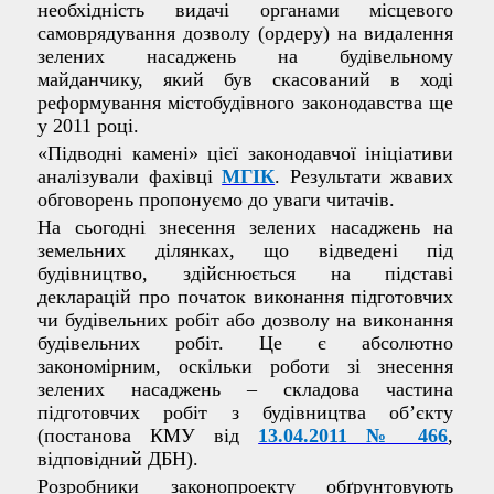
необхідність видачі органами місцевого
самоврядування дозволу (ордеру) на видалення
зелених насаджень на будівельному
майданчику, який був скасований в ході
реформування містобудівного законодавства ще
у 2011 році.
«Підводні камені» цієї законодавчої ініціативи
аналізували фахівці
МГІК
.
Результати жвавих
обговорень пропонуємо до уваги читачів.
На сьогодні знесення зелених насаджень на
земельних ділянках, що відведені під
будівництво, здійснюється на підставі
декларацій про початок виконання підготовчих
чи будівельних робіт або дозволу на виконання
будівельних робіт. Це є абсолютно
закономірним, оскільки роботи зі знесення
зелених насаджень – складова частина
підготовчих робіт з будівництва об’єкту
(постанова КМУ від
13.04.2011 № 466
,
відповідний ДБН).
Розробники законопроекту обґрунтовують