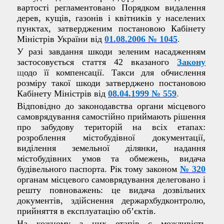
вартості регламентовано Порядком видалення
дерев, кущів, газонів і квітників у населених
пунктах, затвердженим постановою Кабінету
Міністрів України від
01.08.2006 № 1045
.
У разі завдання шкоди зеленим насадженням
застосовується стаття 42 вказаного
Закону
щ
одо її компенсації. Такси для обчислення
розміру такої шкоди затверджено постановою
Кабінету Міністрів від
08.04.1999 № 559
.
Відповідно до законодавства органи місцевого
самоврядування самостійно приймають рішення
про забудову територій на всіх етапах:
розроблення містобудівної документації,
виділення земельної ділянки, надання
містобудівних умов та обмежень, видача
будівельного паспорта. Рік тому законом
№ 320
органам місцевого самоврядування делеговано і
решту повноважень: це видача дозвільних
документів, здійснення держархбудконтролю,
прийняття в експлуатацію об’єктів.
На кожному з цих етапів є можливість